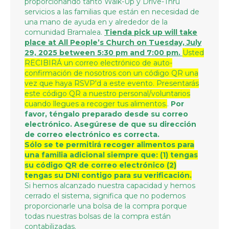
proporcionando tanto Walk-Up y Drive-Thru
servicios a las familias que están en necesidad de
una mano de ayuda en y alrededor de la
comunidad Bramalea.
Tienda p
ick up will take
place at All People’s Church on Tuesday, July
29, 2025 between 5:30 pm and 7:00 pm.
Usted
RECIBIRÁ un correo electrónico de auto-
confirmación de nosotros con un código QR una
vez que haya RSVP'd a este evento. Presentarás
este código QR a nuestro personal/voluntarios
cuando llegues a recoger tus alimentos.
.
Por
favor, téngalo preparado desde su correo
electrónico. Asegúrese de que su dirección
de correo electrónico es correcta.
Sólo se te permitirá recoger alimentos para
una familia adicional siempre que: (1) tengas
su código QR de correo electrónico (2)
tengas su DNI contigo para su verificación.
Si hemos alcanzado nuestra capacidad y hemos
cerrado el sistema, significa que no podemos
proporcionarle una bolsa de la compra porque
todas nuestras bolsas de la compra están
contabilizadas.