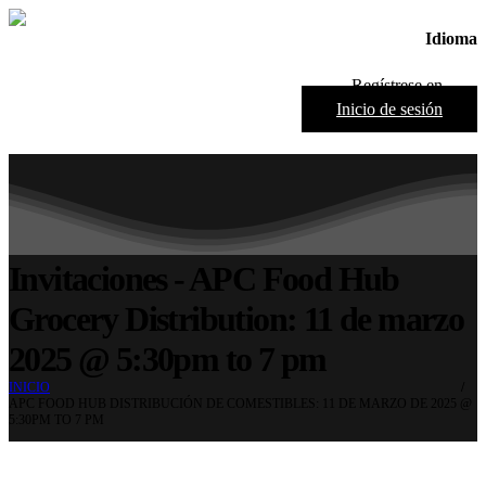
Idioma
Regístrese en
Inicio de sesión
Invitaciones - APC Food Hub
Grocery Distribution: 11 de marzo
2025 @ 5:30pm to 7 pm
INICIO
APC FOOD HUB DISTRIBUCIÓN DE COMESTIBLES: 11 DE MARZO DE 2025 @
5:30PM TO 7 PM