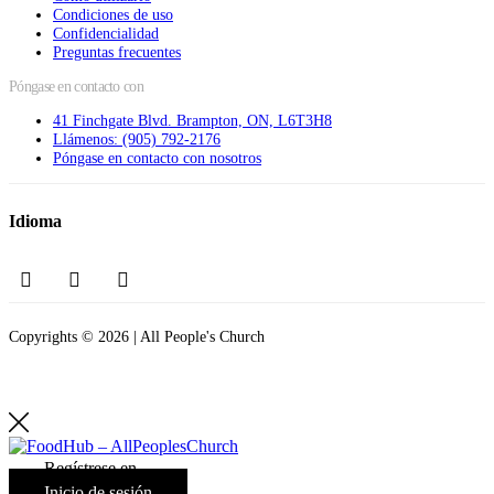
Condiciones de uso
Confidencialidad
Preguntas frecuentes
Póngase en contacto con
41 Finchgate Blvd. Brampton, ON, L6T3H8
Llámenos: (905) 792-2176
Póngase en contacto con nosotros
Idioma
Copyrights © 2026 | All People's Church
Regístrese en
Inicio de sesión